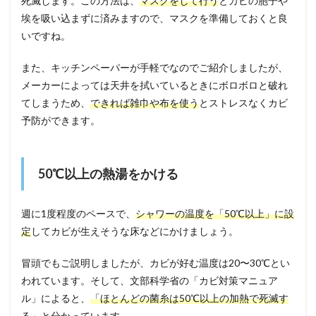
死滅します。この方法は、
マスクをして行う
とカビの胞子や
埃を吸い込まずに済みますので、マスクを準備しておくと良
いですね。
また、キッチンペーパーが手軽でなのでご紹介しましたが、
メーカーによっては天井を拭いているときにボロボロと破れ
てしまうため、
できれば雑巾や布を使う
とストレスなくカビ
予防ができます。
50℃以上の熱湯をかける
週に1度程度のペースで、
シャワーの温度を「50℃以上」に設
定
してカビが生えそうな床などにかけましょう。
冒頭でもご説明しましたが、カビが好む温度は20〜30℃とい
われています。そして、文部科学省の「カビ対策マニュア
ル」によると、
「ほとんどの菌糸は50℃以上の加熱で死滅す
る」
と分かっています。