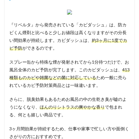
『リベルタ』から発売されている「カビダッシュ」は、防カ
ビくん煙剤と比べると少しお値段は高くなりますがその分長
い間効果が持続します。カビダッシュは、
約3ヶ月に1度でカ
ビ予防
ができるのです。
スプレー缶から特殊な煙が発射されてから1分待つだけで、お
風呂全体のカビ予防が完了します。このカビダッシュは、
413
種類ものカビや雑菌などの菌に対応している
ため一般に売ら
れているカビ予防対策商品とは一味違います。
さらに、脱臭効果もあるためお風呂の中の生乾き臭が嘘のよ
うになくなり、
ほんのりシトラスの爽やかな香り
で包まれ
る、何とも嬉しい商品です。
3ヶ月間効果が持続するため、仕事や家事で忙しい方や面倒く
さがりの方におすすめです。