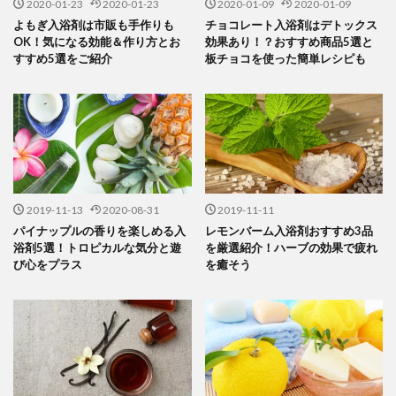
2020-01-23
2020-01-23
2020-01-09
2020-01-09
よもぎ入浴剤は市販も手作りも
チョコレート入浴剤はデトックス
OK！気になる効能＆作り方とお
効果あり！？おすすめ商品5選と
すすめ5選をご紹介
板チョコを使った簡単レシピも
2019-11-13
2020-08-31
2019-11-11
パイナップルの香りを楽しめる入
レモンバーム入浴剤おすすめ3品
浴剤5選！トロピカルな気分と遊
を厳選紹介！ハーブの効果で疲れ
び心をプラス
を癒そう