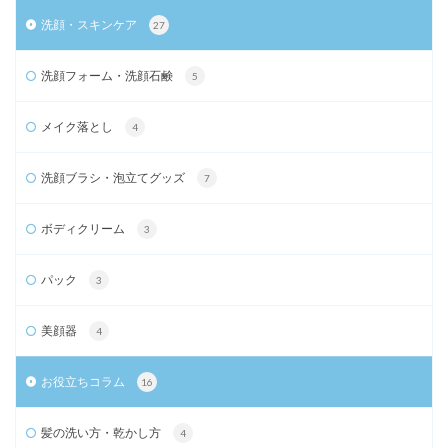
洗顔・スキンケア
27
洗顔フォーム・洗顔石鹸
5
メイク落とし
4
洗顔ブラシ・泡立てグッズ
7
ボディクリーム
3
パック
3
美顔器
4
お役立ちコラム
16
髪の洗い方・乾かし方
4