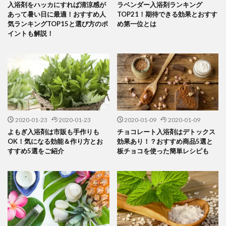
入浴剤をハッカにすれば清涼感が
ラベンダー入浴剤ランキング
あって暑い日に最適！おすすめ人
TOP21！期待できる効果とおすす
気ランキングTOP15と選び方のポ
め第一位とは
イントも解説！
2020-01-23
2020-01-23
2020-01-09
2020-01-09
よもぎ入浴剤は市販も手作りも
チョコレート入浴剤はデトックス
OK！気になる効能＆作り方とお
効果あり！？おすすめ商品5選と
すすめ5選をご紹介
板チョコを使った簡単レシピも