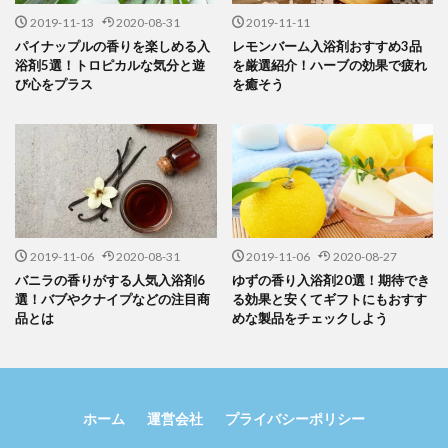
2019-11-13
2020-08-31
2019-11-11
パイナップルの香りを楽しめる入
レモンバーム入浴剤おすすめ3品
浴剤5選！トロピカルな気分と遊
を厳選紹介！ハーブの効果で疲れ
び心をプラス
を癒そう
2019-11-06
2020-08-31
2019-11-06
2020-08-27
バニラの香りがする人気入浴剤6
ゆずの香り入浴剤20選！期待でき
選！バブやクナイプなどの注目商
る効果と安くてギフトにもおすす
品とは
めな製品をチェックしよう
ホーム
運営会社
プライバシーポリシー