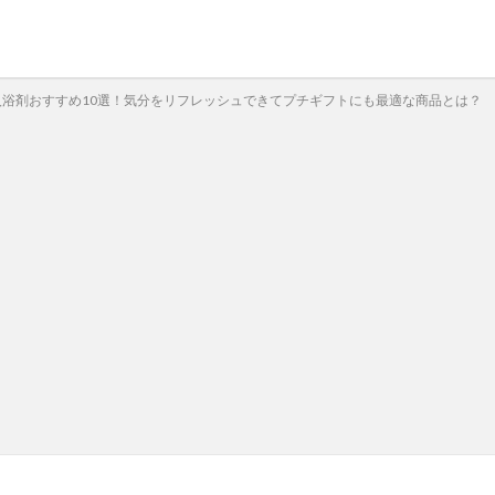
入浴剤おすすめ10選！気分をリフレッシュできてプチギフトにも最適な商品とは？