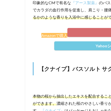
印象的なCMで有名な
『アース製薬』
のバス
でカラダの血行作用を促進し、肩こり・腰
るかのような香りを入浴中に感じることが
Amazonで購入
Yaho
【クナイプ】バスソルト サ
本物の桜から抽出したエキスを配合するこ
ができます。
濃縮された桜のやさしい香り
す。
『クナイプ』
はパッケージもおしゃれ