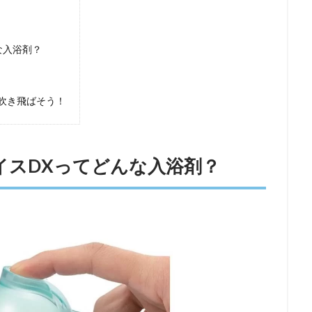
な入浴剤？
吹き飛ばそう！
イスDXってどんな入浴剤？