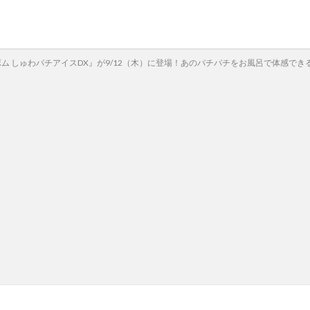
ム しゅわパチアイスDX』が9/12（木）に登場！あのパチパチをお風呂で体感でき