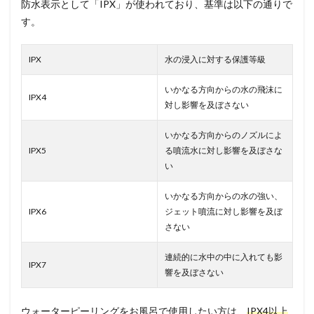
防水表示として「IPX」が使われており、基準は以下の通りで
す。
IPX
水の浸入に対する保護等級
いかなる方向からの水の飛沫に
IPX4
対し影響を及ぼさない
いかなる方向からのノズルによ
IPX5
る噴流水に対し影響を及ぼさな
い
いかなる方向からの水の強い、
IPX6
ジェット噴流に対し影響を及ぼ
さない
連続的に水中の中に入れても影
IPX7
響を及ぼさない
ウォーターピーリングをお風呂で使用したい方は、
IPX4以上