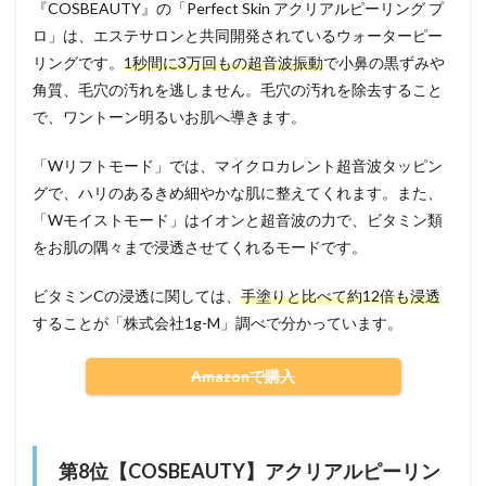
『COSBEAUTY』の「Perfect Skin アクリアルピーリング プ
ロ」は、エステサロンと共同開発されているウォーターピー
リングです。
1秒間に3万回もの超音波振動
で小鼻の黒ずみや
角質、毛穴の汚れを逃しません。毛穴の汚れを除去すること
で、ワントーン明るいお肌へ導きます。
「Wリフトモード」では、マイクロカレント超音波タッピン
グで、ハリのあるきめ細やかな肌に整えてくれます。また、
「Wモイストモード」はイオンと超音波の力で、ビタミン類
をお肌の隅々まで浸透させてくれるモードです。
ビタミンCの浸透に関しては、
手塗りと比べて約12倍も浸透
することが「株式会社1g-M」調べで分かっています。
Amazonで購入
第8位【COSBEAUTY】アクリアルピーリン