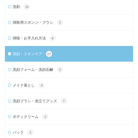
洗剤
10
掃除用スポンジ・ブラシ
5
掃除・お手入れ方法
8
洗顔・スキンケア
27
洗顔フォーム・洗顔石鹸
5
メイク落とし
4
洗顔ブラシ・泡立てグッズ
7
ボディクリーム
3
パック
3