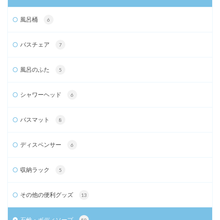
風呂桶
6
バスチェア
7
風呂のふた
5
シャワーヘッド
6
バスマット
8
ディスペンサー
6
収納ラック
5
その他の便利グッズ
13
石鹸・ボディソープ
50