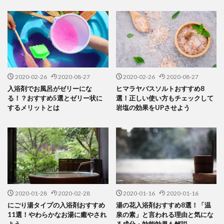
2020-02-26
2020-08-27
2020-02-26
2020-08-27
入浴剤でお風呂がゼリーにな
ヒマラヤバスソルトおすすめ8
る！？おすすめ5選とゼリー状に
選！正しい使い方もチェックして
するメリットとは
岩塩の効果をUPさせよう
2020-01-28
2020-02-28
2020-01-16
2020-01-16
にごり湯タイプの入浴剤おすすめ
湯の花入浴剤おすすめ8選！「温
11選！やわらかなお湯に癒やされ
泉の素」と言われる理由と気にな