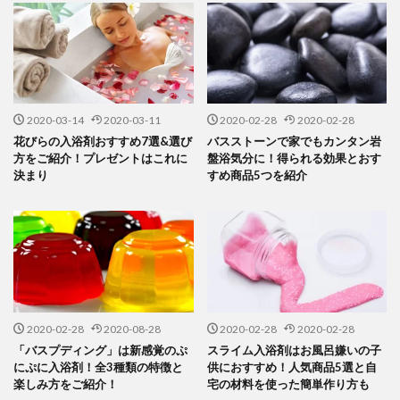
2020-03-14
2020-03-11
2020-02-28
2020-02-28
花びらの入浴剤おすすめ7選&選び
バスストーンで家でもカンタン岩
方をご紹介！プレゼントはこれに
盤浴気分に！得られる効果とおす
決まり
すめ商品5つを紹介
2020-02-28
2020-08-28
2020-02-28
2020-02-28
「バスプディング」は新感覚のぷ
スライム入浴剤はお風呂嫌いの子
にぷに入浴剤！全3種類の特徴と
供におすすめ！人気商品5選と自
楽しみ方をご紹介！
宅の材料を使った簡単作り方も