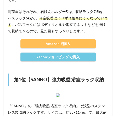
耐荷重はそれぞれ、石けんホルダー5kg、収納ラック7.5kg、
バスフック5kgで、
真空吸着によりずれ落ちにくくなっていま
す
。バスフックにはボディタオルや泡立てネットなどを掛け
て収納できるので、見た目もすっきりしますよ。
Amazonで購入
Yahooショッピングで購入
第1位【SANNO】強力吸盤 浴室ラック収納
『SANNO』の「強力吸盤 浴室ラック収納」は浅型のステン
レス製収納ラックです。サイズは、約38×11×6cmで、最大耐