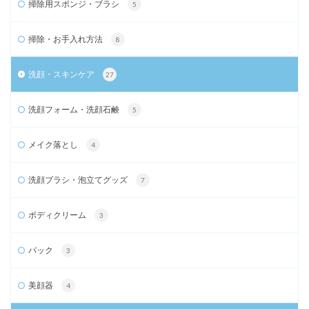
掃除用スポンジ・ブラシ
5
掃除・お手入れ方法
8
洗顔・スキンケア
27
洗顔フォーム・洗顔石鹸
5
メイク落とし
4
洗顔ブラシ・泡立てグッズ
7
ボディクリーム
3
パック
3
美顔器
4